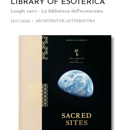
LIBRARY OF ESOTERICA
Luoghi sacri - La biblioteca dell'esoterismo
ARCHITEKTUR
,
LETTERATURA
14.07.2024