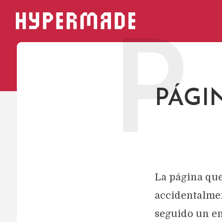
HYPERMADE
P
PÁGI
La página que
accidentalmen
seguido un en