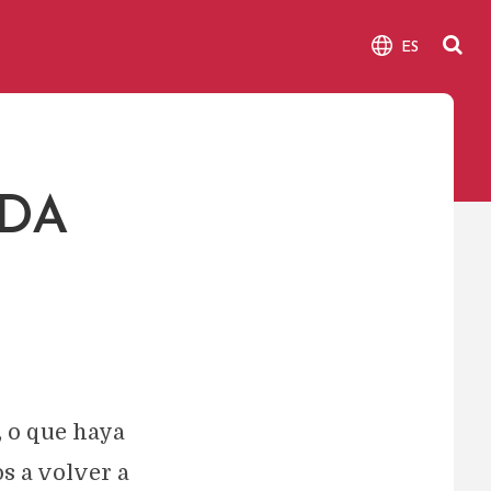
ES
DA
, o que haya
s a volver a