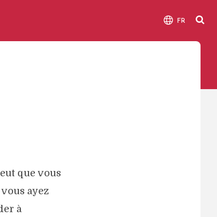
FR
peut que vous
e vous ayez
der à