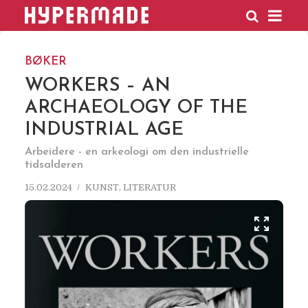
HYPERMADE
BØKER
WORKERS – AN
ARCHAEOLOGY OF THE
INDUSTRIAL AGE
Arbeidere - en arkeologi om den industrielle
tidsalderen
15.02.2024
KUNST
,
LITERATUR