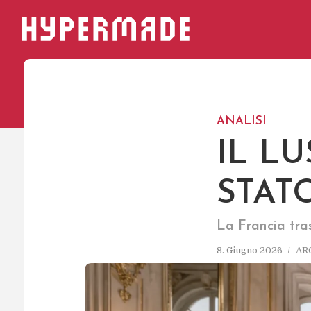
HYPERMADE
ANALISI
IL L
STAT
La Francia tras
8. Giugno 2026
AR