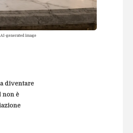
 — AI-generated image
sa diventare
l non è
diazione