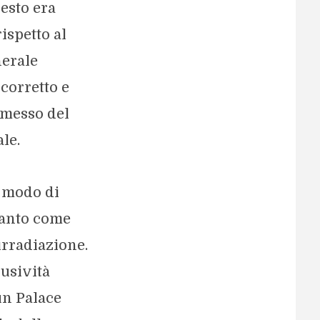
esto era
ispetto al
nerale
corretto e
smesso del
le.
l modo di
tanto come
irradiazione.
lusività
un Palace