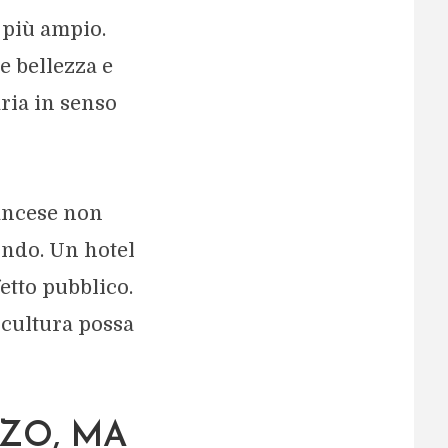
 più ampio.
e bellezza e
aria in senso
rancese non
ondo. Un hotel
etto pubblico.
 cultura possa
ZO, MA