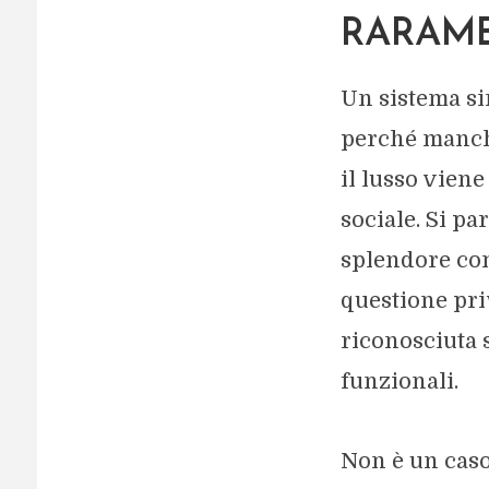
RARAME
Un sistema si
perché manchi
il lusso vien
sociale. Si pa
splendore com
questione pri
riconosciuta s
funzionali.
Non è un caso