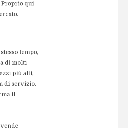
. Proprio qui
ercato.
 stesso tempo,
a di molti
zzi più alti,
 di servizio.
rma il
n vende