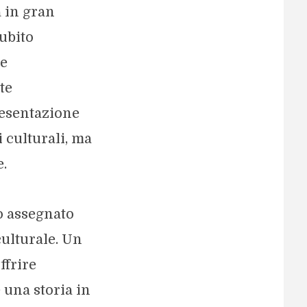
 in gran
subito
ce
te
resentazione
 culturali, ma
e.
o assegnato
culturale. Un
ffrire
 una storia in