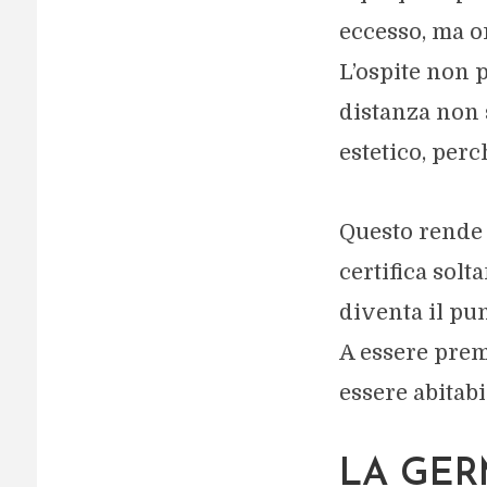
eccesso, ma o
L’ospite non p
distanza non 
estetico, perc
Questo rende l
certifica sol
diventa il pun
A essere premi
essere abitabi
LA GER