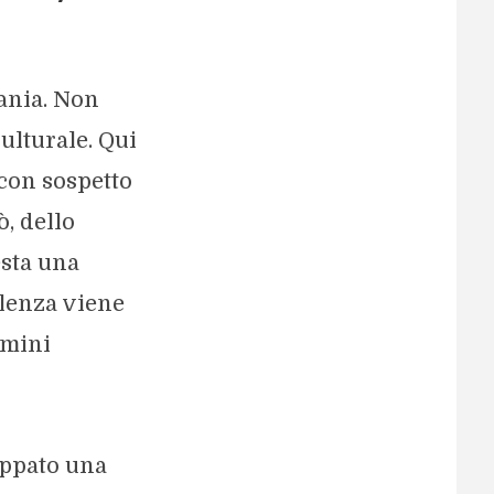
ania. Non
ulturale. Qui
 con sospetto
ò, dello
esta una
llenza viene
rmini
uppato una