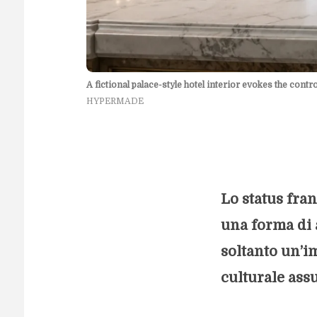
A fictional palace-style hotel interior evokes the cont
HYPERMADE
Lo status fra
una forma di 
soltanto un’im
culturale ass