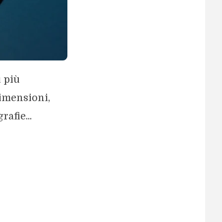
i più
dimensioni,
afie...