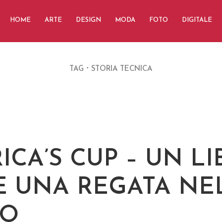
HOME
ARTE
DESIGN
MODA
FOTO
DIGITALE
TAG
STORIA TECNICA
ICA’S CUP – UN L
 UNA REGATA NE
PO