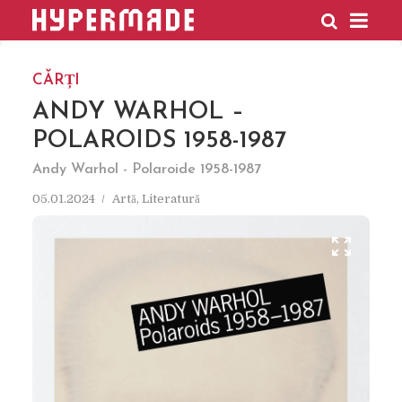
HYPERMADE
CĂRȚI
ANDY WARHOL –
POLAROIDS 1958-1987
Andy Warhol - Polaroide 1958-1987
05.01.2024
Artă
,
Literatură