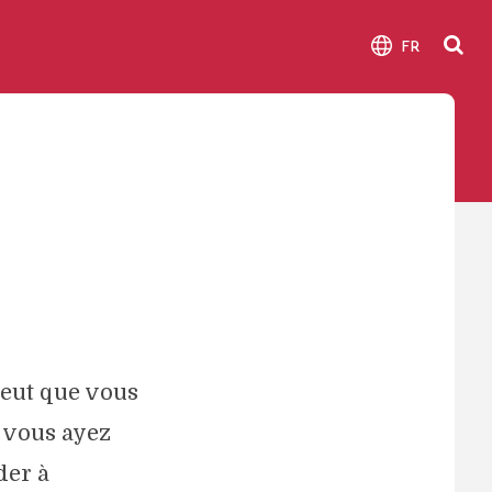
FR
peut que vous
e vous ayez
der à