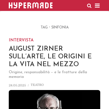
HYPERMADE
TAG
SINFONIA
INTERVISTA
AUGUST ZIRNER
SULL’ARTE, LE ORIGINI E
LA VITA NEL MEZZO
Origine, responsabilità – e le fratture della
memoria
TEATRO
24.05.2025