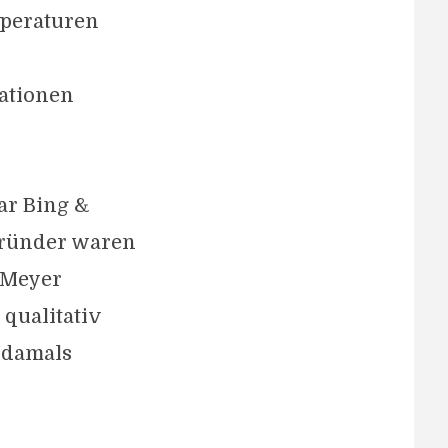
mperaturen
rationen
ar Bing &
Gründer waren
 Meyer
qualitativ
 damals