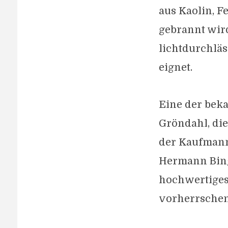
aus Kaolin, 
gebrannt wird
lichtdurchläs
eignet.
Eine der bek
Gröndahl, di
der Kaufmann
Hermann Bing 
hochwertiges
vorherrschen