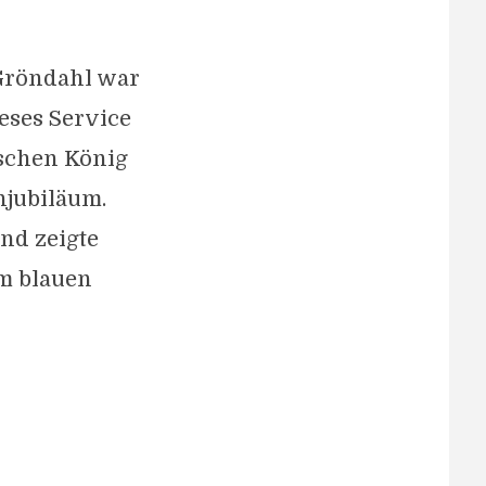
Gröndahl war
eses Service
ischen König
njubiläum.
nd zeigte
em blauen