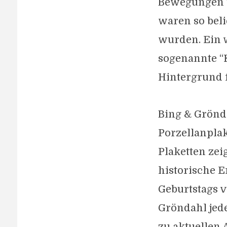
Bewegungen u
waren so beli
wurden. Ein 
sogenannte “K
Hintergrund 
Bing & Grönd
Porzellanplak
Plaketten zei
historische E
Geburtstags v
Gröndahl jede
zu aktuellen 