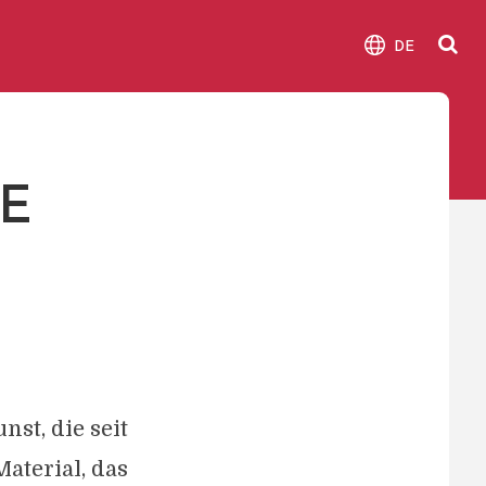
DE
IE
nst, die seit
aterial, das