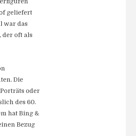
erfiguren
f geliefert
l war das
der oft als
on
ten. Die
Porträts oder
slich des 60.
em hat Bing &
 einen Bezug