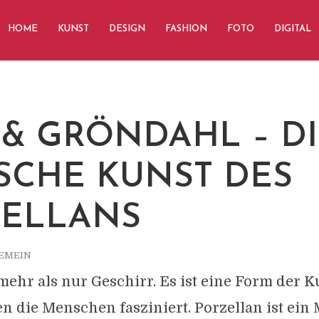
HOME
KUNST
DESIGN
FASHION
FOTO
DIGITAL
 & GRÖNDAHL – D
SCHE KUNST DES
ELLANS
EMEIN
mehr als nur Geschirr. Es ist eine Form der Ku
 die Menschen fasziniert. Porzellan ist ein M