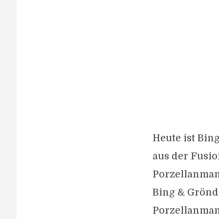
Heute ist Bin
aus der Fusi
Porzellanman
Bing & Grönda
Porzellanman