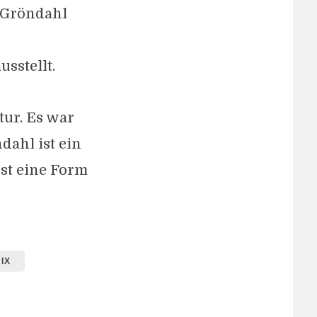
& Gröndahl
sstellt.
ur. Es war
dahl ist ein
ist eine Form
IX