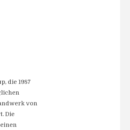
p, die 1987
glichen
Handwerk von
. Die
 einen