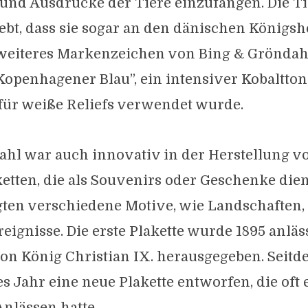
nd Ausdrücke der Tiere einzufangen. Die Ti
ebt, dass sie sogar an den dänischen Königsho
weiteres Markenzeichen von Bing & Gröndah
openhagener Blau”, ein intensiver Kobaltton, 
für weiße Reliefs verwendet wurde.
ahl war auch innovativ in der Herstellung v
etten, die als Souvenirs oder Geschenke dien
gten verschiedene Motive, wie Landschaften, 
reignisse. Die erste Plakette wurde 1895 anläs
on König Christian IX. herausgegeben. Seitd
s Jahr eine neue Plakette entworfen, die oft
Anlässen hatte.