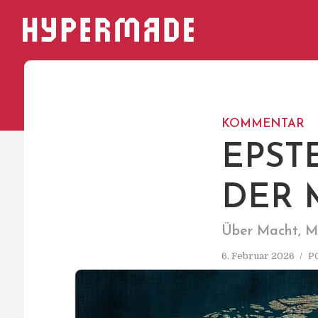
HYPERMADE
KOMMENTAR
EPST
DER 
Über Macht, M
6. Februar 2026
P