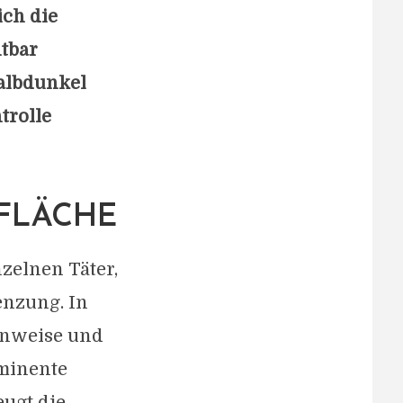
ich die
htbar
Halbdunkel
trolle
SFLÄCHE
zelnen Täter,
enzung. In
inweise und
ominente
eugt die