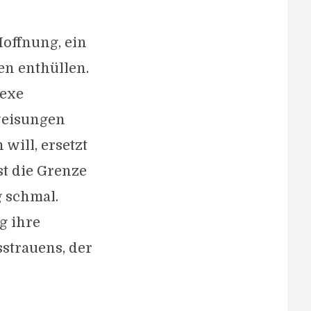
Hoffnung, ein
en enthüllen.
lexe
weisungen
will, ersetzt
st die Grenze
g schmal.
g ihre
strauens, der