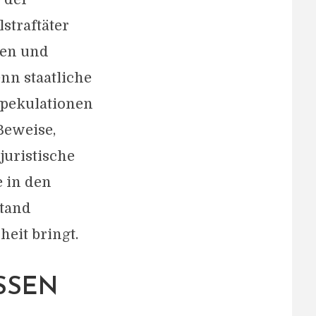
lstraftäter
nen und
enn staatliche
Spekulationen
Beweise,
juristische
e in den
stand
eit bringt.
EN E