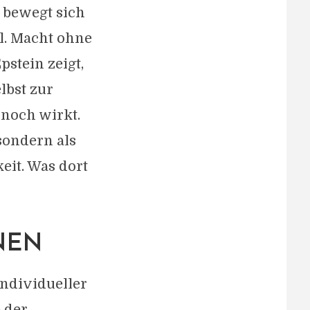
 bewegt sich
l. Macht ohne
stein zeigt,
lbst zur
noch wirkt.
sondern als
eit. Was dort
NEN
individueller
 der