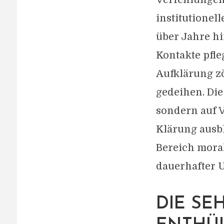
institutionel
über Jahre h
Kontakte pfle
Aufklärung zö
gedeihen. Die
sondern auf V
Klärung ausbl
Bereich moral
dauerhafter U
DIE SE