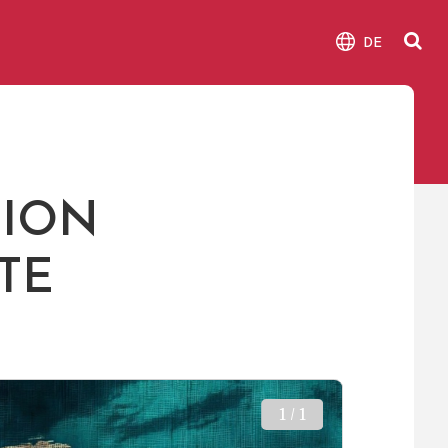
DE
SION
TE
1 / 1