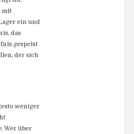
n mit
 Lager ein und
is, das
fnis gespeist
len, der sich
desto weniger
ht
e. Wer über