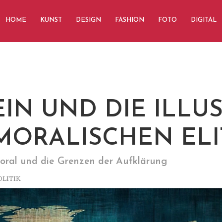
HOME
KUNST
DESIGN
FASHION
FOTO
DIGITAL
EIN UND DIE ILLU
MORALISCHEN ELI
oral und die Grenzen der Aufklärung
OLITIK