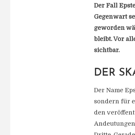
Der Fall Epst
Gegenwart selb
geworden wäre
bleibt. Vor a
sichtbar.
DER SK
Der Name Epst
sondern für 
den veröffen
Andeutungen,
Dritte. Gerad