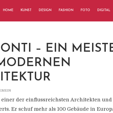
HOME
KUNST
DESIGN
FASHION
FOTO
DIGITAL
PONTI – EIN MEIST
 MODERNEN
ITEKTUR
EMEIN
 einer der einflussreichsten Architekten und
rts. Er schuf mehr als 100 Gebäude in Europ