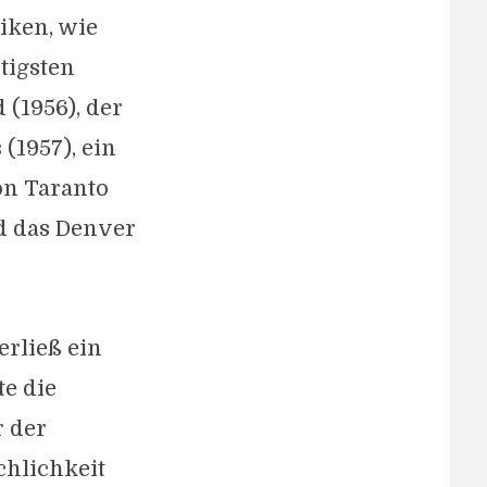
iken, wie
tigsten
 (1956), der
 (1957), ein
on Taranto
d das Denver
erließ ein
te die
r der
hlichkeit