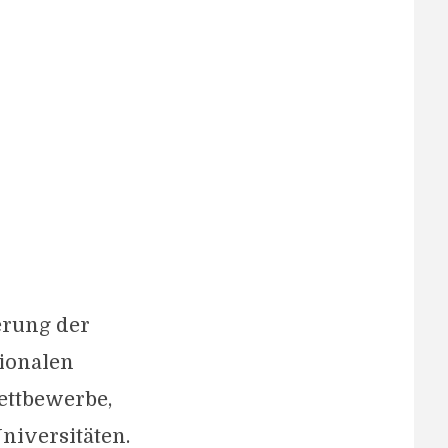
erung der
tionalen
ettbewerbe,
niversitäten.