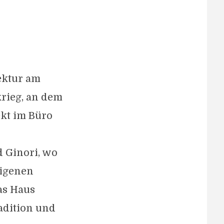
ektur am
rieg, an dem
ekt im Büro
d Ginori, wo
eigenen
as Haus
adition und