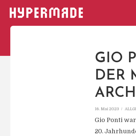
HYPERMADE
GIO 
DER
ARCH
16. Mai 2023
ALLG
Gio Ponti war
20. Jahrhunde