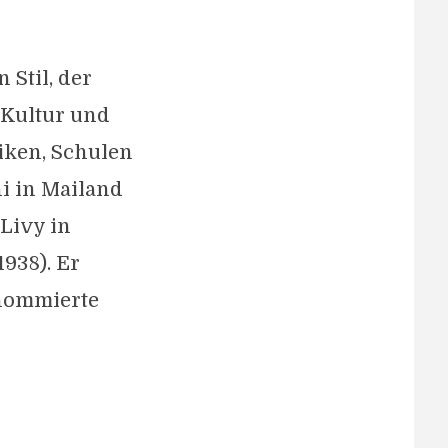
 Stil, der
 Kultur und
iken, Schulen
ni in Mailand
 Livy in
938). Er
enommierte