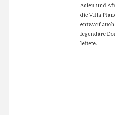
Asien und Afr
die Villa Pla
entwarf auch 
legendäre Dom
leitete.