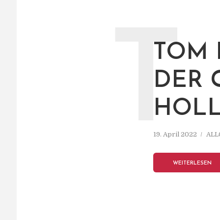
T
TOM 
DER 
HOLL
19. April 2022
ALL
WEITERLESEN