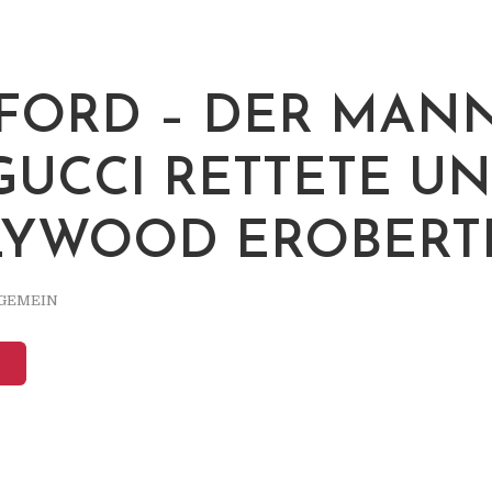
FORD – DER MANN
GUCCI RETTETE U
YWOOD EROBERT
GEMEIN