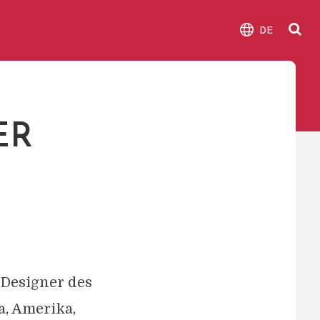
DE
ER
 Designer des
a, Amerika,