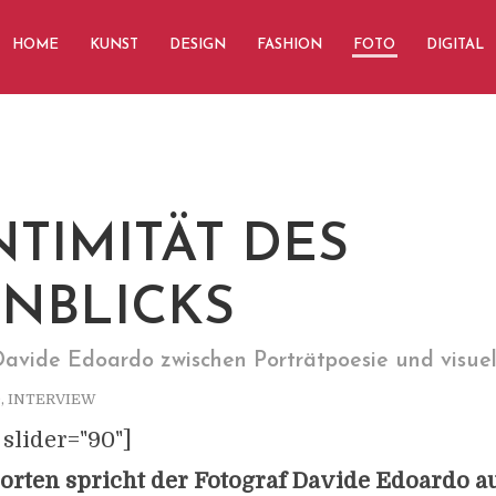
HOME
KUNST
DESIGN
FASHION
FOTO
DIGITAL
NTIMITÄT DES
NBLICKS
avide Edoardo zwischen Porträtpoesie und visuell
O
,
INTERVIEW
 slider="90"]
orten spricht der Fotograf Davide Edoardo a