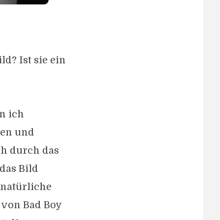
d? Ist sie ein
n ich
uen und
ch durch das
 das Bild
 natürliche
l von Bad Boy