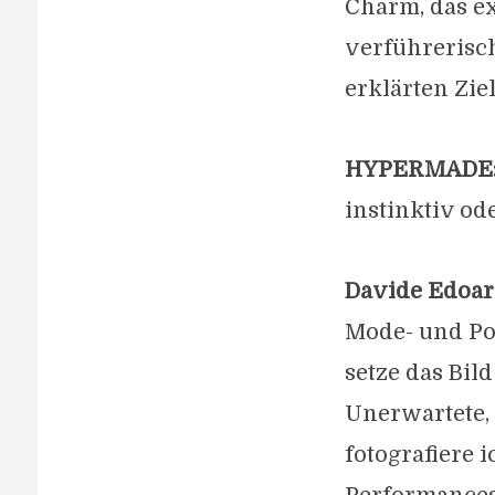
Charm, das ex
verführerisc
erklärten Ziel
HYPERMADE
instinktiv od
Davide Edoar
Mode- und Po
setze das Bil
Unerwartete, 
fotografiere 