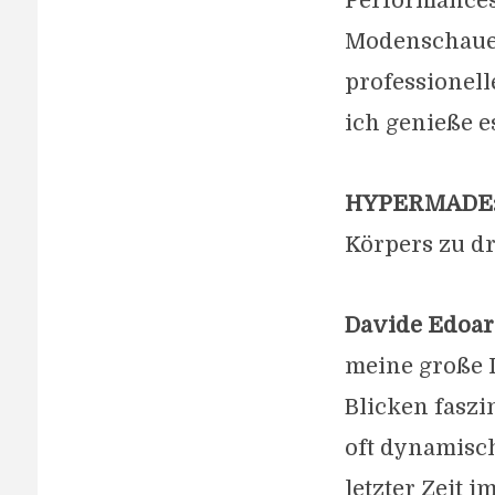
Performances
Modenschauen:
professionell
ich genieße 
HYPERMADE
Körpers zu dr
Davide Edoar
meine große 
Blicken faszi
oft dynamisch
letzter Zeit 