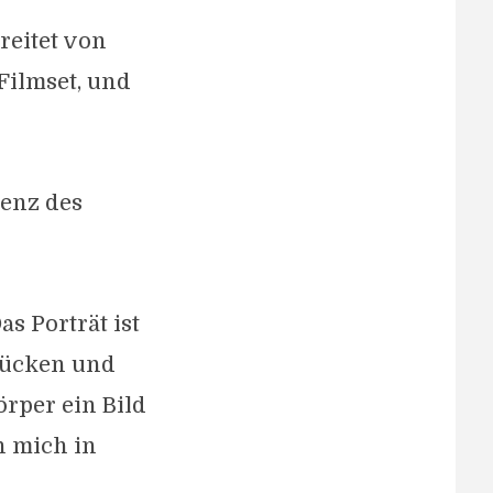
reitet von
Filmset, und
senz des
s Porträt ist
rücken und
örper ein Bild
h mich in