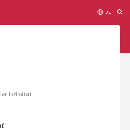
DE
er Intimität
uf