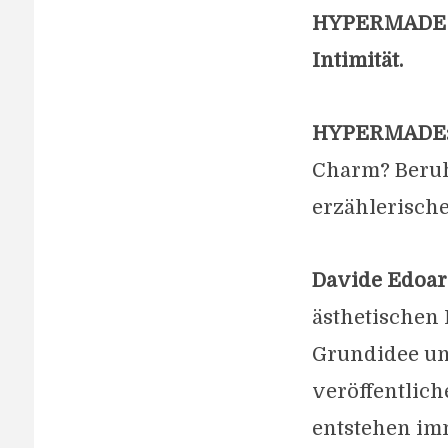
HYPERMADE übe
Intimität.
HYPERMADE
Charm? Beruht
erzählerisch
Davide Edoar
ästhetischen I
Grundidee und
veröffentlich
entstehen imm