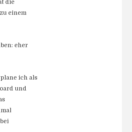
t die
 zu einem
ben: eher
plane ich als
board und
as
hmal
 bei