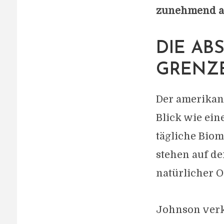
zunehmend al
DIE AB
GRENZ
Der amerikan
Blick wie ein
tägliche Bio
stehen auf de
natürlicher O
Johnson verkö