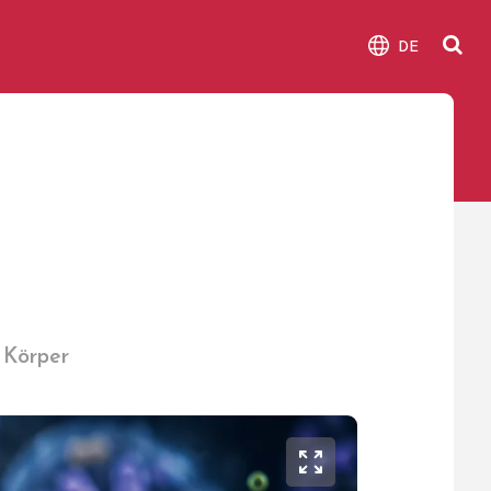
DE
 Körper
Bild