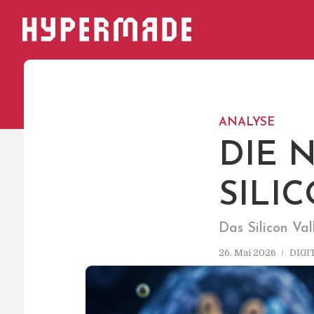
HYPERMADE
ANALYSE
DIE 
SILI
Das Silicon Va
26. Mai 2026
DIGI