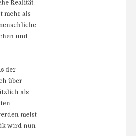
he Realität,
t mehr als
 menschliche
achen und
us der
ich über
tzlich als
lten
werden meist
gik wird nun