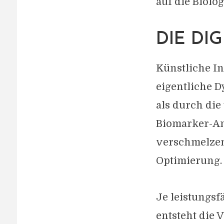
auf die Biolo
DIE DI
Künstliche In
eigentliche 
als durch die
Biomarker-An
verschmelzen
Optimierung.
Je leistungsf
entsteht die 