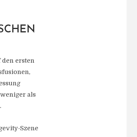
ISCHEN
 den ersten
sfusionen,
messung
 weniger als
.
ngevity-Szene