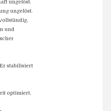
aft ungelöst.
hung ungelöst.
vollständig,
en und
ischer
r stabilisiert
it optimiert.