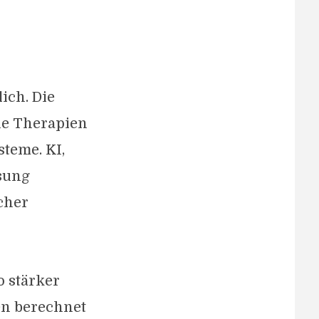
ich. Die
ne Therapien
teme. KI,
sung
cher
o stärker
en berechnet