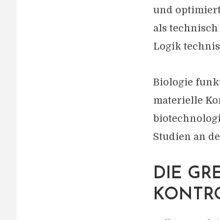
und optimier
als technisch
Logik techni
Biologie funk
materielle K
biotechnolog
Studien an d
DIE GR
KONTR