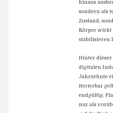
hinaus ausbrei
sondern als t
Zustand, son
Körper wirkt
stabilisieren 
Hinter dieser 
digitalen Ind
Jahrzehnte ei
iterierbar ge
endgültig. Pl
nur als vorü