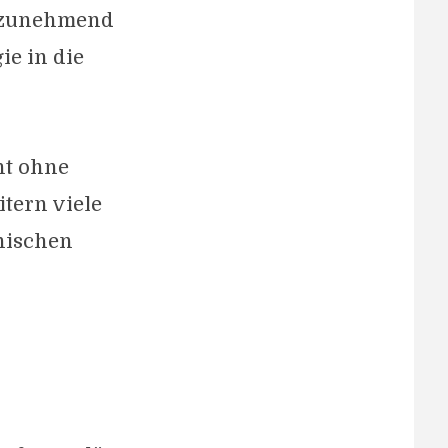
t zunehmend
ie in die
cht ohne
tern viele
nischen