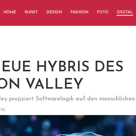
HOME
KUNST
DESIGN
FASHION
FOTO
DIGITAL
NEUE HYBRIS DES
CON VALLEY
lley projiziert Softwarelogik auf den menschlichen
TAL