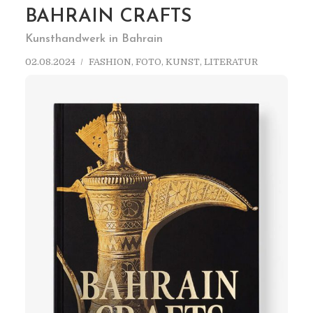
BAHRAIN CRAFTS
Kunsthandwerk in Bahrain
02.08.2024
FASHION
,
FOTO
,
KUNST
,
LITERATUR