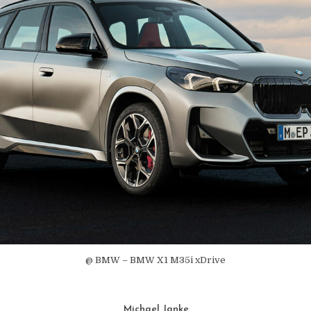
@ BMW – BMW X1 M35i xDrive
Michael Janke