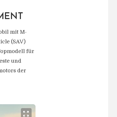
GMENT
bil mit M-
icle (SAV)
Topmodell für
este und
motors der