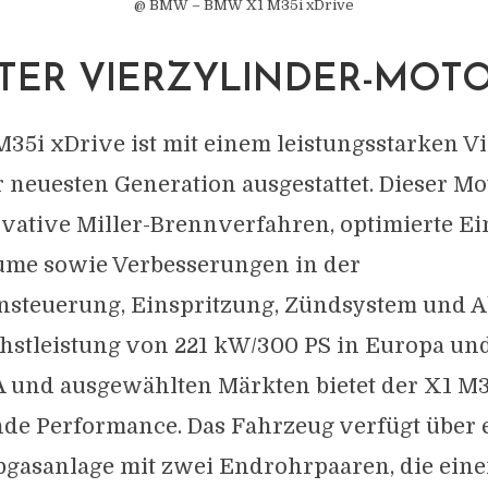
@ BMW – BMW X1 M35i xDrive
TER VIERZYLINDER-MOT
5i xDrive ist mit einem leistungsstarken Vi
 neuesten Generation ausgestattet. Dieser Mo
vative Miller-Brennverfahren, optimierte Ei
me sowie Verbesserungen in der
steuerung, Einspritzung, Zündsystem und A
chstleistung von 221 kW/300 PS in Europa un
A und ausgewählten Märkten bietet der X1 M3
de Performance. Das Fahrzeug verfügt über 
Abgasanlage mit zwei Endrohrpaaren, die ein