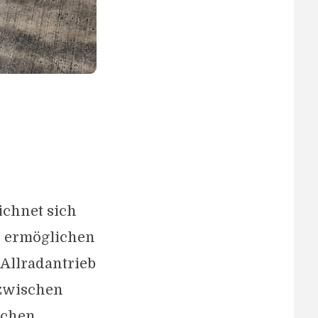
ichnet sich
d ermöglichen
 Allradantrieb
 zwischen
schen