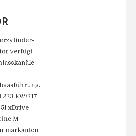
OR
erzylinder-
tor verfügt
nlasskanäle
bgasführung.
d 233 kW/317
5i xDrive
eine M-
en markanten