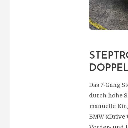
STEPTR
DOPPE
Das 7-Gang S
durch hohe S
manuelle Eing
BMW xDrive v
Vorder- und 