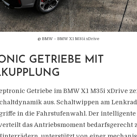
@ BMW – BMW X1 M35i xDrive
ONIC GETRIEBE MIT
LKUPPLUNG
teptronic Getriebe im BMW X1 M35i xDrive ze
chaltdynamik aus. Schaltwippen am Lenkra
riffe in die Fahrstufenwahl. Der intelligente
erteilt das Antriebsmoment bedarfsgerecht
Hinterrädern, unterstützt von einer mechani