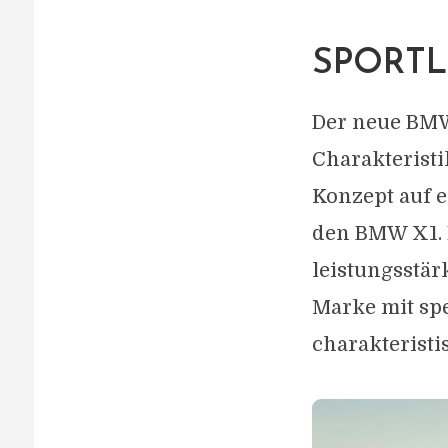
SPORTL
Der neue BMW
Charakteristi
Konzept auf 
den BMW X1. 
leistungsstär
Marke mit sp
charakterist