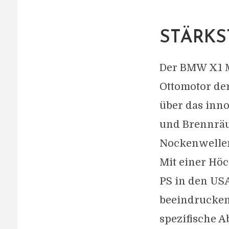
STÄRKS
Der BMW X1 M3
Ottomotor der
über das inno
und Brennräu
Nockenwellen
Mit einer Hö
PS in den US
beeindrucken
spezifische 