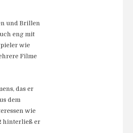
n und Brillen
auch eng mit
pieler wie
mehrere Filme
mens, das er
aus dem
teressen wie
 hinterließ er