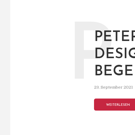
P
PETE
DESI
BEGE
23. September 2021
WEITERLESEN