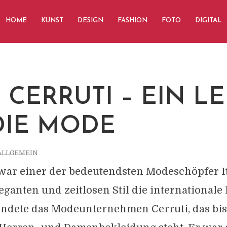
HOME
KUNST
DESIGN
FASHION
FOTO
DIGITAL
 CERRUTI – EIN L
DIE MODE
ALLGEMEIN
war einer der bedeutendsten Modeschöpfer It
eganten und zeitlosen Stil die international
ündete das Modeunternehmen Cerruti, das bis