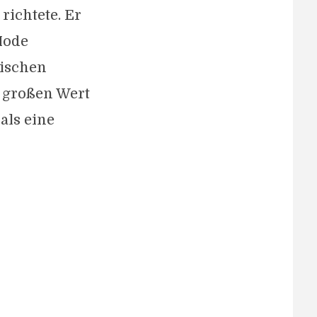
ichtete. Er
Mode
nischen
e großen Wert
als eine