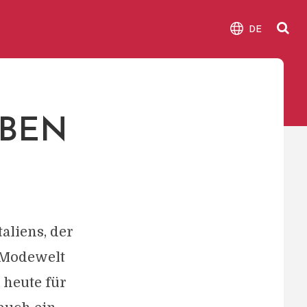
DE
EBEN
aliens, der
e Modewelt
 heute für