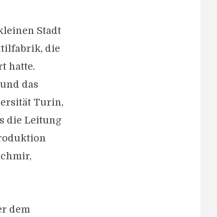
kleinen Stadt
ilfabrik, die
t hatte.
 und das
rsität Turin,
s die Leitung
roduktion
schmir,
ter dem