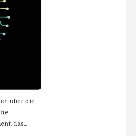
en über die
che
nt, das...