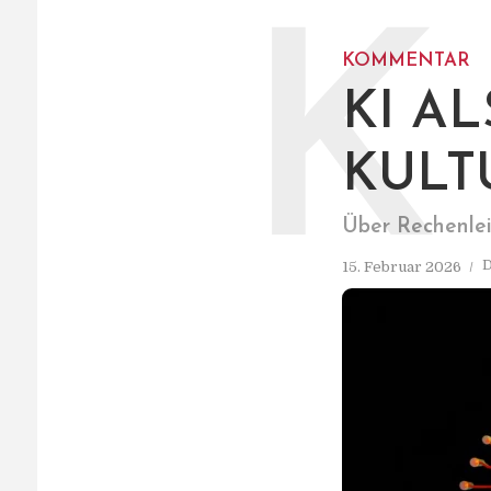
K
KOMMENTAR
KI A
KULT
Über Rechenle
D
15. Februar 2026