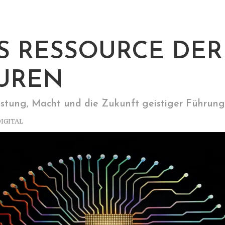
LS RESSOURCE DER
UREN
istung, Macht und die Zukunft geistiger Führung
IGITAL