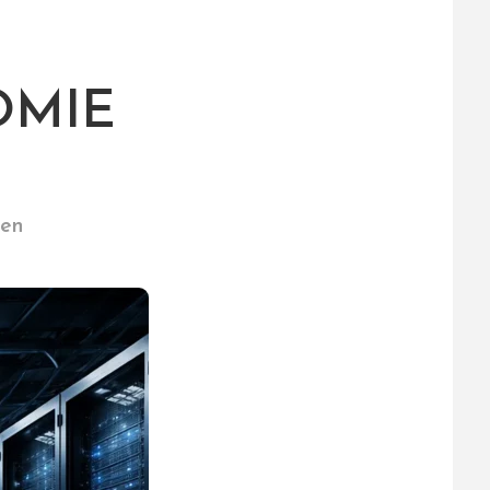
OMIE
fen