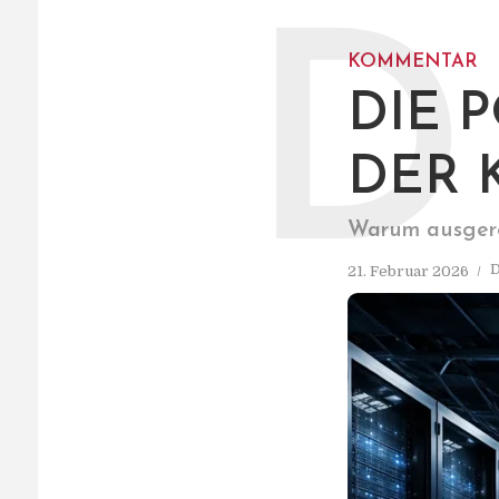
D
KOMMENTAR
DIE 
DER 
Warum ausgerec
D
21. Februar 2026