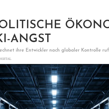
POLITISCHE ÖKON
KI-ANGST
hnet ihre Entwickler nach globaler Kontrolle ru
IGITAL