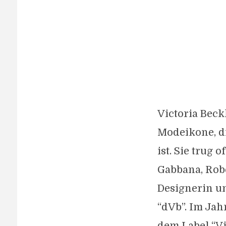
Victoria Beck
Modeikone, di
ist. Sie trug
Gabbana, Robe
Designerin un
“dVb”. Im Jah
dem Label “V