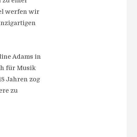
l zu einer
el werfen wir
inzigartigen
oline Adams in
ch für Musik
18 Jahren zog
ere zu