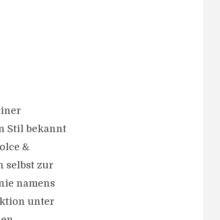
einer
n Stil bekannt
olce &
 selbst zur
inie namens
ektion unter
den