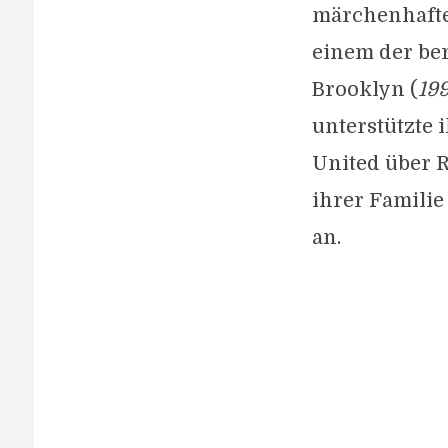
märchenhafte
einem der be
Brooklyn (
199
unterstützte 
United über R
ihrer Famili
an.