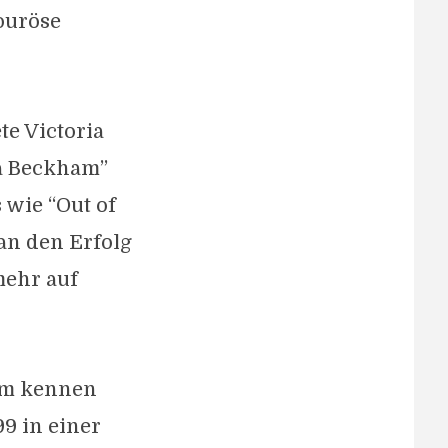
ouröse
te Victoria
ia Beckham”
 wie “Out of
 an den Erfolg
mehr auf
ham kennen
99 in einer