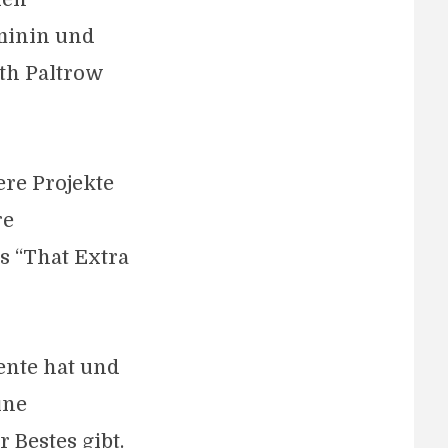
eminin und
th Paltrow
re Projekte
re
s “That Extra
lente hat und
ine
 Bestes gibt.