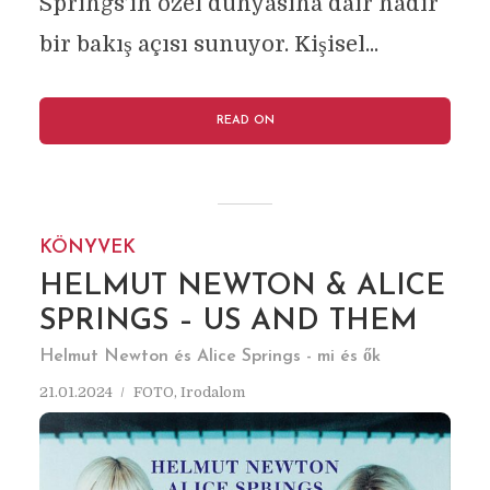
Springs’in özel dünyasına dair nadir
bir bakış açısı sunuyor. Kişisel...
READ ON
KÖNYVEK
HELMUT NEWTON & ALICE
SPRINGS – US AND THEM
Helmut Newton és Alice Springs - mi és ők
21.01.2024
FOTO
,
Irodalom