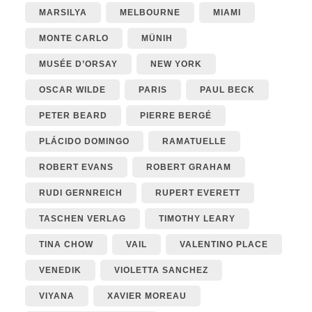
MARSILYA
MELBOURNE
MIAMI
MONTE CARLO
MÜNIH
MUSÉE D’ORSAY
NEW YORK
OSCAR WILDE
PARIS
PAUL BECK
PETER BEARD
PIERRE BERGÉ
PLÁCIDO DOMINGO
RAMATUELLE
ROBERT EVANS
ROBERT GRAHAM
RUDI GERNREICH
RUPERT EVERETT
TASCHEN VERLAG
TIMOTHY LEARY
TINA CHOW
VAIL
VALENTINO PLACE
VENEDIK
VIOLETTA SANCHEZ
VIYANA
XAVIER MOREAU