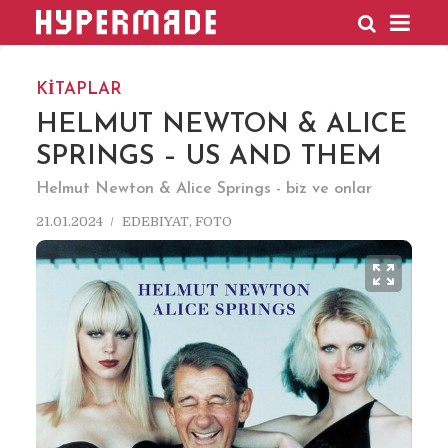
HYPERMADE
KİTAPLAR
HELMUT NEWTON & ALICE
SPRINGS – US AND THEM
Helmut Newton & Alice Springs - biz ve onlar
21.01.2024
EDEBIYAT
,
FOTO