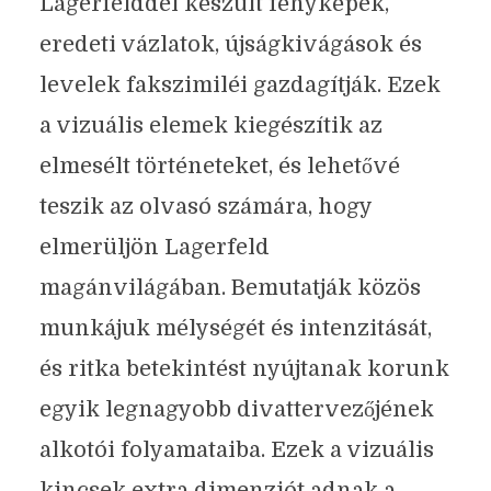
Lagerfelddel készült fényképek,
eredeti vázlatok, újságkivágások és
levelek fakszimiléi gazdagítják. Ezek
a vizuális elemek kiegészítik az
elmesélt történeteket, és lehetővé
teszik az olvasó számára, hogy
elmerüljön Lagerfeld
magánvilágában. Bemutatják közös
munkájuk mélységét és intenzitását,
és ritka betekintést nyújtanak korunk
egyik legnagyobb divattervezőjének
alkotói folyamataiba. Ezek a vizuális
kincsek extra dimenziót adnak a