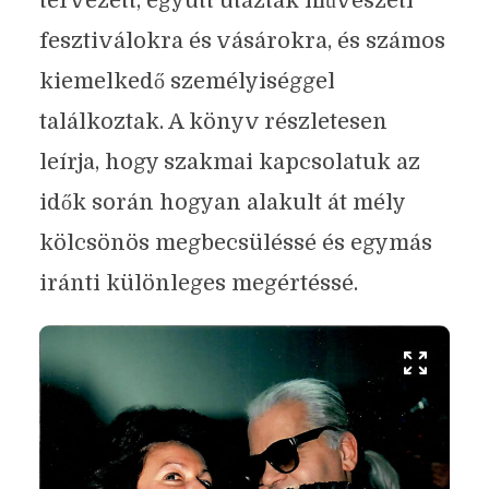
tervezett, együtt utaztak művészeti
fesztiválokra és vásárokra, és számos
kiemelkedő személyiséggel
találkoztak. A könyv részletesen
leírja, hogy szakmai kapcsolatuk az
idők során hogyan alakult át mély
kölcsönös megbecsüléssé és egymás
iránti különleges megértéssé.