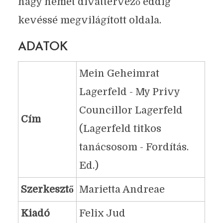
nagy német divattervező eddig
kevéssé megvilágított oldala.
ADATOK
Mein Geheimrat
Lagerfeld - My Privy
Councillor Lagerfeld
Cím
(Lagerfeld titkos
tanácsosom - Fordítás.
Ed.)
Szerkesztő
Marietta Andreae
Kiadó
Felix Jud