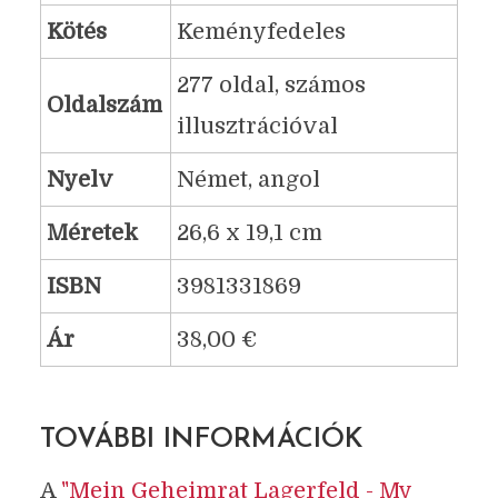
Kötés
Keményfedeles
277 oldal, számos
Oldalszám
illusztrációval
Nyelv
Német, angol
Méretek
26,6 x 19,1 cm
ISBN
3981331869
Ár
38,00 €
TOVÁBBI INFORMÁCIÓK
A
"Mein Geheimrat Lagerfeld - My