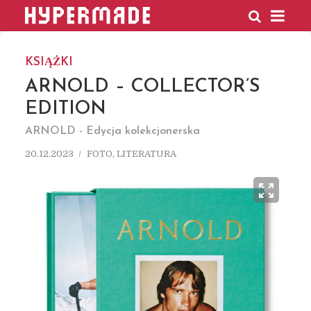
HYPERMADE
KSIĄŻKI
ARNOLD – COLLECTOR’S
EDITION
ARNOLD - Edycja kolekcjonerska
20.12.2023
FOTO
,
LITERATURA