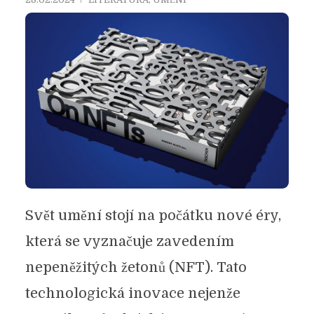
Svět umění stojí na počátku nové éry,
která se vyznačuje zavedením
nepeněžitých žetonů (NFT). Tato
technologická inovace nejenže