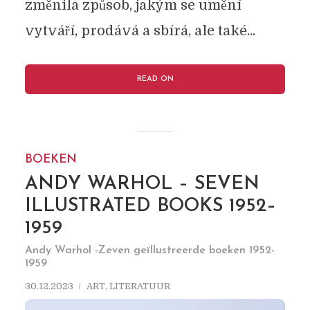
změnila způsob, jakým se umění
vytváří, prodává a sbírá, ale také...
READ ON
BOEKEN
ANDY WARHOL – SEVEN
ILLUSTRATED BOOKS 1952–
1959
Andy Warhol -Zeven geïllustreerde boeken 1952-
1959
30.12.2023
ART
,
LITERATUUR