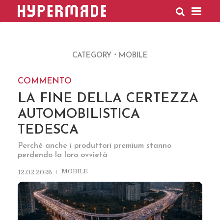
HYPERMADE
CATEGORY
MOBILE
COMMENTO
LA FINE DELLA CERTEZZA
AUTOMOBILISTICA
TEDESCA
Perché anche i produttori premium stanno
perdendo la loro ovvietà
MOBILE
12.02.2026