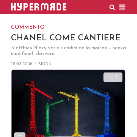
HYPERMADE
COMMENTO
CHANEL COME CANTIERE
Matthieu Blazy varia i codici della maison – senza
modificarli davvero.
15.03.2026
MODA
1 / 1