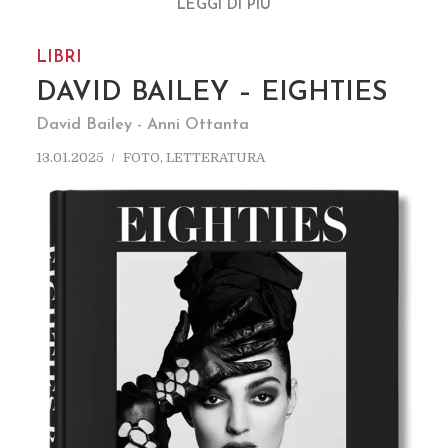
LEGGI DI PIÚ
LIBRI
DAVID BAILEY – EIGHTIES
David Bailey - Anni Ottanta
13.01.2025
FOTO
,
LETTERATURA