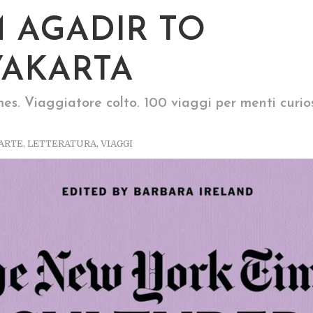
 AGADIR TO
AKARTA
mes. Viaggiatore colto. 100 viaggi per menti curi
ARTE
,
LETTERATURA
,
VIAGGI