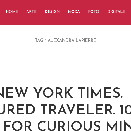
HOME
ARTE
DESIGN
MODA
FOTO
DIGITALE
TAG
ALEXANDRA LAPIERRE
NEW YORK TIMES.
URED TRAVELER. 1
S FOR CURIOUS MI