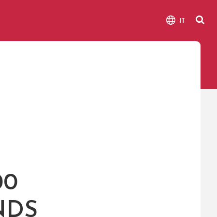
IT
00
NDS