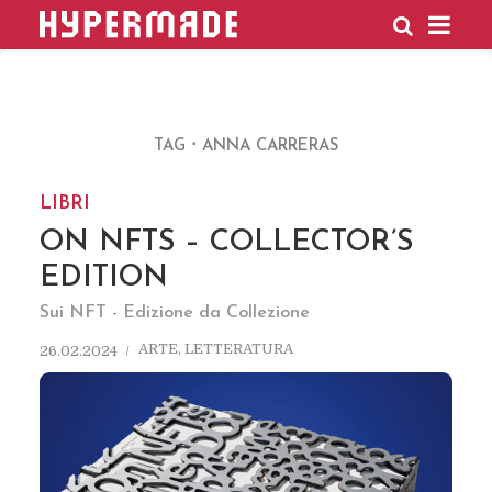
HYPERMADE
TAG
ANNA CARRERAS
LIBRI
ON NFTS – COLLECTOR’S
EDITION
Sui NFT - Edizione da Collezione
ARTE
,
LETTERATURA
26.02.2024