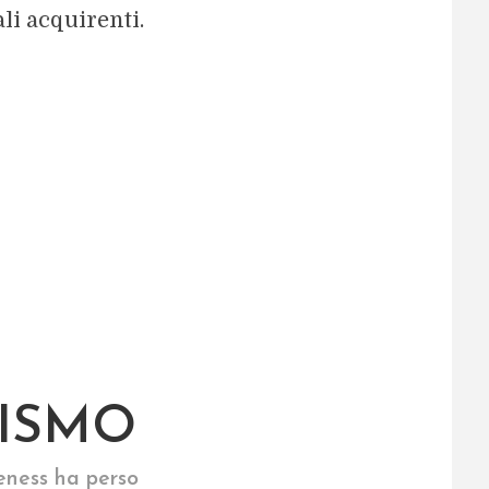
li acquirenti.
NISMO
eness ha perso