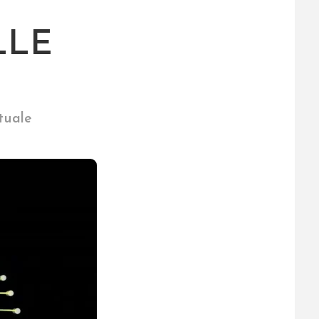
LLE
ttuale