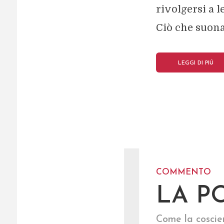
rivolgersi a l
Ciò che suona
LEGGI DI PIÚ
L
COMMENTO
LA P
Come la coscie