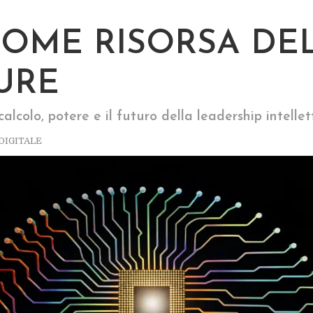
 COME RISORSA DE
URE
alcolo, potere e il futuro della leadership intelle
DIGITALE