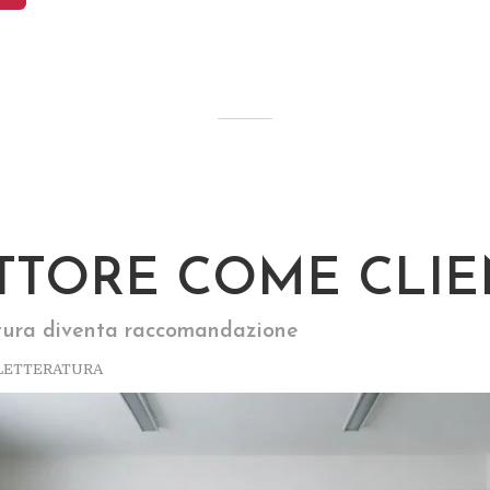
ETTORE COME CLI
tura diventa raccomandazione
LETTERATURA