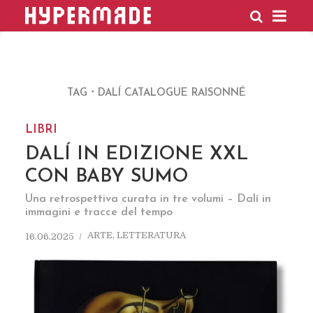
HYPERMADE
TAG
DALÍ CATALOGUE RAISONNÉ
LIBRI
DALÍ IN EDIZIONE XXL
CON BABY SUMO
Una retrospettiva curata in tre volumi – Dalí in
immagini e tracce del tempo
ARTE
,
LETTERATURA
16.06.2025