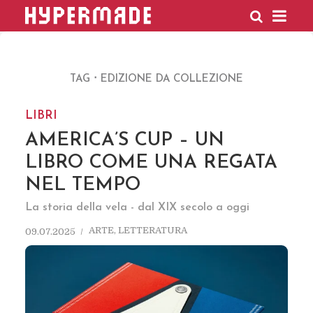
HYPERMADE
TAG
EDIZIONE DA COLLEZIONE
LIBRI
AMERICA’S CUP – UN
LIBRO COME UNA REGATA
NEL TEMPO
La storia della vela - dal XIX secolo a oggi
ARTE
,
LETTERATURA
09.07.2025