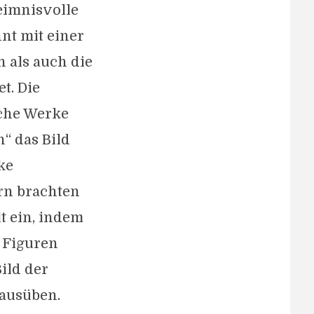
eimnisvolle
nnt mit einer
 als auch die
t. Die
sche Werke
“ das Bild
ke
ern brachten
t ein, indem
e Figuren
Bild der
 ausüben.