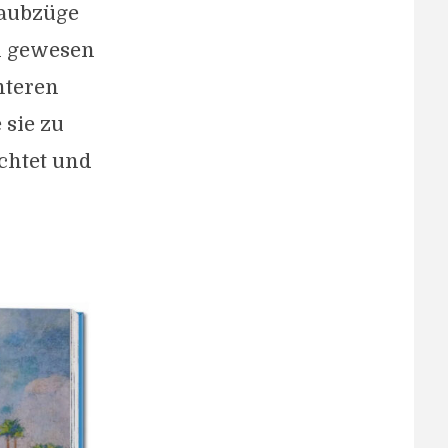
Raubzüge
en gewesen
nteren
 sie zu
rchtet und