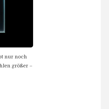
bt nur noch
hlen größer –