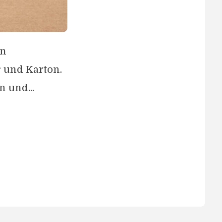
en
 und Karton.
 und...