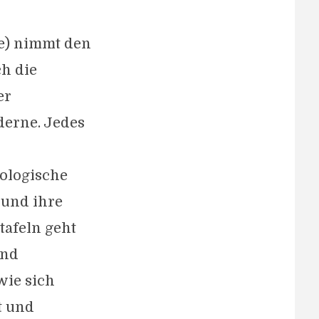
te) nimmt den
ch die
er
derne. Jedes
hologische
 und ihre
tafeln geht
und
wie sich
t und