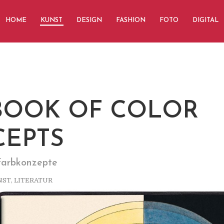
HOME
KUNST
DESIGN
FASHION
FOTO
DIGITAL
BOOK OF COLOR
EPTS
Farbkonzepte
NST
,
LITERATUR