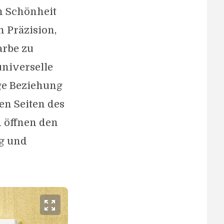
n Schönheit
 Präzision,
arbe zu
universelle
ge Beziehung
en Seiten des
d öffnen den
g und