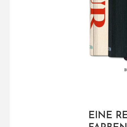
B
EINE R