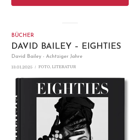
BÜCHER
DAVID BAILEY – EIGHTIES
David Bailey - Achtziger Jahre
FOTO
,
LITERATUR
13.01.2025